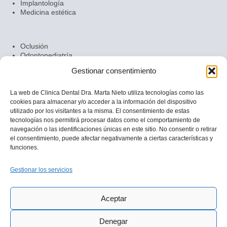
Implantología
Medicina estética
Oclusión
Odontopediatría
Ortodoncia
Gestionar consentimiento
Prótesis dentales
Periodoncia
Radiología dental
La web de Clinica Dental Dra. Marta Nieto utiliza tecnologías como las
cookies para almacenar y/o acceder a la información del dispositivo
utilizado por los visitantes a la misma. El consentimiento de estas
tecnologías nos permitirá procesar datos como el comportamiento de
navegación o las identificaciones únicas en este sitio. No consentir o retirar
el consentimiento, puede afectar negativamente a ciertas características y
DRª MARTA NIETO
funciones.
CLÍNICA DENTAL DOS HERMANAS
Gestionar los servicios
QUIÉNES SOMOS
CONTACTO
Aviso legal
Aceptar
Política de privacidad
Política de cookies
Denegar