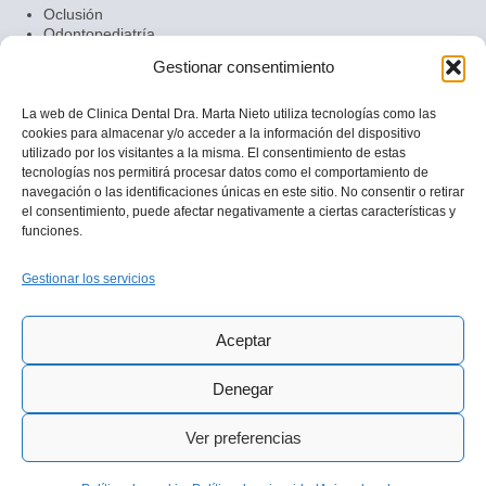
Oclusión
Odontopediatría
Ortodoncia
Gestionar consentimiento
Prótesis dentales
Periodoncia
Radiología dental
La web de Clinica Dental Dra. Marta Nieto utiliza tecnologías como las
cookies para almacenar y/o acceder a la información del dispositivo
utilizado por los visitantes a la misma. El consentimiento de estas
tecnologías nos permitirá procesar datos como el comportamiento de
navegación o las identificaciones únicas en este sitio. No consentir o retirar
el consentimiento, puede afectar negativamente a ciertas características y
DRª MARTA NIETO
funciones.
CLÍNICA DENTAL DOS HERMANAS
Gestionar los servicios
QUIÉNES SOMOS
CONTACTO
Aviso legal
Aceptar
Política de privacidad
Política de cookies
Denegar
Ver preferencias