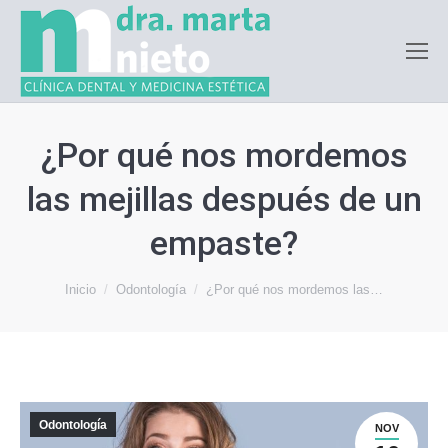
¿Por qué nos mordemos
las mejillas después de un
empaste?
Estás aquí:
Inicio
Odontología
¿Por qué nos mordemos las…
Odontología
NOV