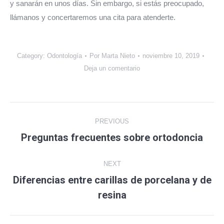
y sanarán en unos días. Sin embargo, si estás preocupado,
llámanos y concertaremos una cita para atenderte.
Category:
Odontología
Por
Marta Nieto
noviembre 10, 2019
Deja un comentario
Post
PREVIOUS
navigation
Preguntas frecuentes sobre ortodoncia
Previous
post:
NEXT
Diferencias entre carillas de porcelana y de
Next
resina
post: