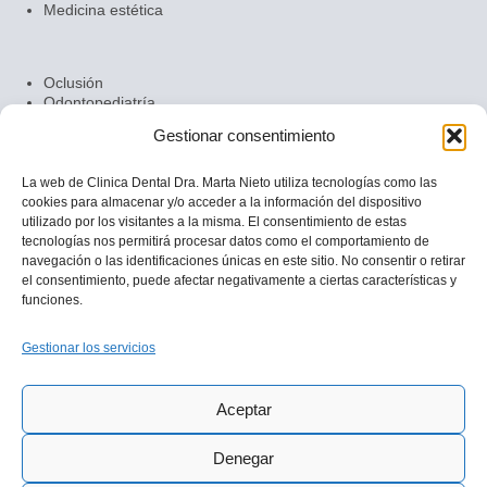
Medicina estética
Oclusión
Odontopediatría
Ortodoncia
Gestionar consentimiento
Prótesis dentales
Periodoncia
Radiología dental
La web de Clinica Dental Dra. Marta Nieto utiliza tecnologías como las
cookies para almacenar y/o acceder a la información del dispositivo
utilizado por los visitantes a la misma. El consentimiento de estas
tecnologías nos permitirá procesar datos como el comportamiento de
navegación o las identificaciones únicas en este sitio. No consentir o retirar
el consentimiento, puede afectar negativamente a ciertas características y
DRª MARTA NIETO
funciones.
CLÍNICA DENTAL DOS HERMANAS
Gestionar los servicios
QUIÉNES SOMOS
CONTACTO
Aviso legal
Aceptar
Política de privacidad
Política de cookies
Denegar